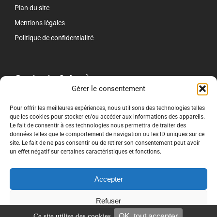
Plan du site
Mentions légales
Politique de confidentialité
Contacts & Accès
Gérer le consentement
contact[@]crti-formation.fr
Pour offrir les meilleures expériences, nous utilisons des technologies telles
que les cookies pour stocker et/ou accéder aux informations des appareils.
CRTI Le Mans
Le fait de consentir à ces technologies nous permettra de traiter des
243 Route de Beaugé
données telles que le comportement de navigation ou les ID uniques sur ce
72000 LE MANS
site. Le fait de ne pas consentir ou de retirer son consentement peut avoir
02 53 15 69 30
un effet négatif sur certaines caractéristiques et fonctions.
CRTI Nancy chez DFC
8 rue de la Croisette
Accepter
54210 SAINT-NICOLAS-DE-PORT
02 59 29 02 56
Refuser
OK, tout accepter
Ce site utilise des cookies.