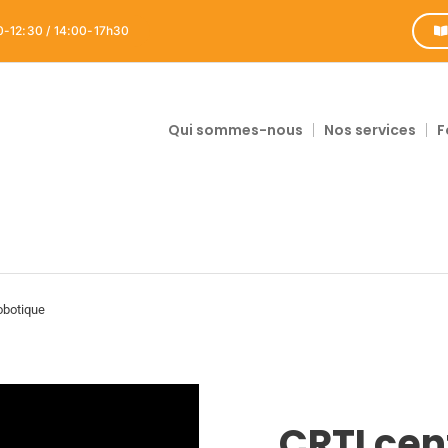
0-12:30 / 14:00-17h30
Qui sommes-nous
Nos services
F
obotique
CRTI cen