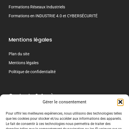
Formations Réseaux Industriels
Formations en INDUSTRIE 4.0 et CYBERSÉCURITÉ
Mentions légales
Plan du site
Mentions légales
Politique de confidentialité
Contacts & Accès
Gérer le consentement
contact[@]crti-formation.fr
Pour offrir les meilleures expériences, nous utilisons des technologies telles
que les cookies pour stocker et/ou accéder aux informations des appareils.
CRTI Le Mans
Le fait de consentir à ces technologies nous permettra de traiter des
243 Route de Beaugé