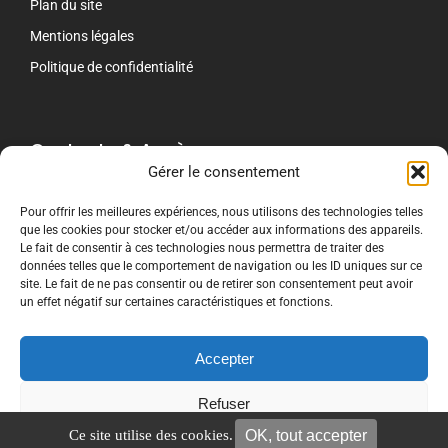
Plan du site
Mentions légales
Politique de confidentialité
Contacts & Accès
Gérer le consentement
contact[@]crti-formation.fr
Pour offrir les meilleures expériences, nous utilisons des technologies telles
que les cookies pour stocker et/ou accéder aux informations des appareils.
CRTI Le Mans
Le fait de consentir à ces technologies nous permettra de traiter des
243 Route de Beaugé
données telles que le comportement de navigation ou les ID uniques sur ce
72000 LE MANS
site. Le fait de ne pas consentir ou de retirer son consentement peut avoir
02 53 15 69 30
un effet négatif sur certaines caractéristiques et fonctions.
CRTI Nancy chez DFC
8 rue de la Croisette
Accepter
54210 SAINT-NICOLAS-DE-PORT
02 59 29 02 56
Refuser
OK, tout accepter
Ce site utilise des cookies.