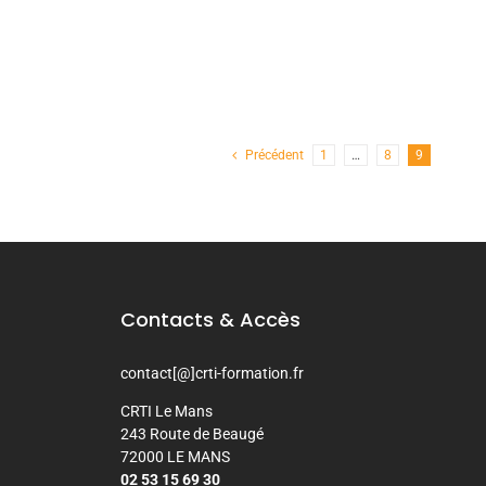
Précédent
1
…
8
9
Contacts & Accès
contact[@]crti-formation.fr
CRTI Le Mans
243 Route de Beaugé
72000 LE MANS
02 53 15 69 30