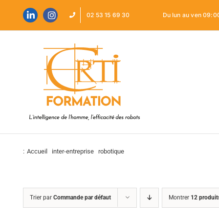
Passer
au
02 53 15 69 30
Du lun au ven 09:0
contenu
:
Accueil
inter-entreprise
robotique
Trier par
Commande par défaut
Montrer
12 produit