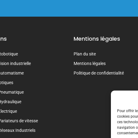
ons
Mentions légales
Robotique
Plan du site
sion industrielle
Mentions légales
automatisme
Politique de confidentialité
otiques
Pneumatique
Hydraulique
lectrique
Pour offrir l
cookies pour
ariateurs de vitesse
ces technolo
navigation ou
éseaux Industriels
consentement