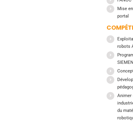
FANUC 
Mise en
portal
COMPÉTE
Exploit
robots 
Progra
SIEME
Concep
Dévelop
pédago
Animer 
industr
du maté
robotiq