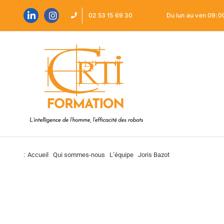
Passer
au
02 53 15 69 30
Du lun au ven 09:0
contenu
:
Accueil
Qui sommes-nous
L’équipe
Joris Bazot