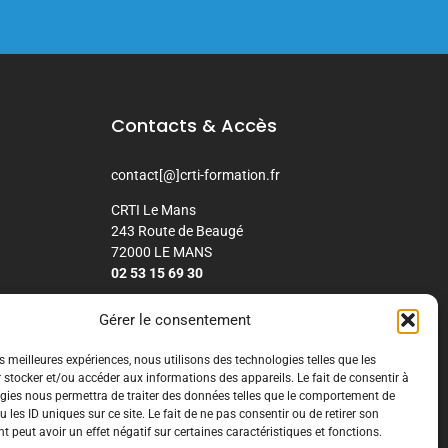
Contacts & Accès
contact[@]crti-formation.fr
CRTI Le Mans
243 Route de Beaugé
72000 LE MANS
02 53 15 69 30
CRTI Nancy chez DFC
Gérer le consentement
8 rue de la Croisette
54210 SAINT-NICOLAS-DE-PORT
es meilleures expériences, nous utilisons des technologies telles que les
02 59 29 02 56
 stocker et/ou accéder aux informations des appareils. Le fait de consentir à
gies nous permettra de traiter des données telles que le comportement de
 les ID uniques sur ce site. Le fait de ne pas consentir ou de retirer son
 peut avoir un effet négatif sur certaines caractéristiques et fonctions.