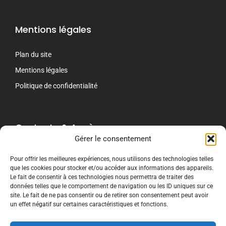
Mentions légales
Plan du site
Mentions légales
Politique de confidentialité
Contacts & Accès
Gérer le consentement
contact[@]crti-formation.fr
Pour offrir les meilleures expériences, nous utilisons des technologies telles
que les cookies pour stocker et/ou accéder aux informations des appareils.
CRTI Le Mans
Le fait de consentir à ces technologies nous permettra de traiter des
243 Route de Beaugé
données telles que le comportement de navigation ou les ID uniques sur ce
72000 LE MANS
site. Le fait de ne pas consentir ou de retirer son consentement peut avoir
02 53 15 69 30
un effet négatif sur certaines caractéristiques et fonctions.
CRTI Nancy chez DFC