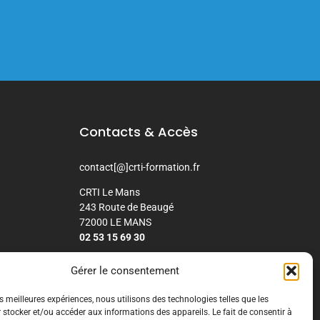
Contacts & Accès
contact[@]crti-formation.fr
CRTI Le Mans
243 Route de Beaugé
72000 LE MANS
02 53 15 69 30
CRTI Nancy chez DFC
Gérer le consentement
8 rue de la Croisette
54210 SAINT-NICOLAS-DE-PORT
es meilleures expériences, nous utilisons des technologies telles que les
02 59 29 02 56
 stocker et/ou accéder aux informations des appareils. Le fait de consentir à