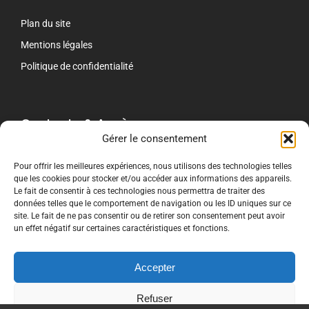
Plan du site
Mentions légales
Politique de confidentialité
Contacts & Accès
Gérer le consentement
contact[@]crti-formation.fr
Pour offrir les meilleures expériences, nous utilisons des technologies telles
que les cookies pour stocker et/ou accéder aux informations des appareils.
CRTI Le Mans
Le fait de consentir à ces technologies nous permettra de traiter des
243 Route de Beaugé
données telles que le comportement de navigation ou les ID uniques sur ce
72000 LE MANS
site. Le fait de ne pas consentir ou de retirer son consentement peut avoir
02 53 15 69 30
un effet négatif sur certaines caractéristiques et fonctions.
CRTI Nancy chez DFC
8 rue de la Croisette
Accepter
54210 SAINT-NICOLAS-DE-PORT
02 59 29 02 56
Refuser