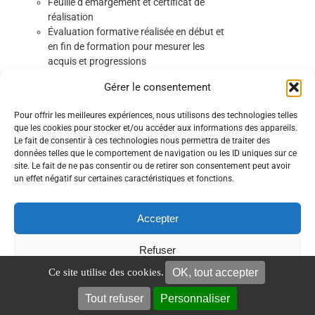
Feuille d’émargement et certificat de
réalisation
Évaluation formative réalisée en début et
en fin de formation pour mesurer les
acquis et progressions
Évaluation à chaud
Gérer le consentement
Matériels pédagogiques :
Démonstrations et exercices pratiques
Pour offrir les meilleures expériences, nous utilisons des technologies telles
sur votre robot SEPRO Visual 2 ou 3.
que les cookies pour stocker et/ou accéder aux informations des appareils.
Support de cours et documents
Le fait de consentir à ces technologies nous permettra de traiter des
techniques remis en formation.
données telles que le comportement de navigation ou les ID uniques sur ce
site. Le fait de ne pas consentir ou de retirer son consentement peut avoir
un effet négatif sur certaines caractéristiques et fonctions.
Détails
Accepter
Refuser
OK, tout accepter
Ce site utilise des cookies.
Conduite d’un robot STAUBLI
Voir les préférences
CS8 / CS8C
Tout refuser
Personnaliser